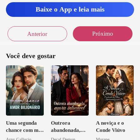
Baixe o App e leia mais
Próximo
Anterior
Você deve gostar
Uma segunda
Outrora
A noviça e o
chance com meu
abandonada,
Conde Viúvo
amor bilionário
agora intocável
Arny Gallucio
Decaf Demon
Mazane