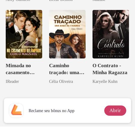
Mimada no
Caminho
O Contrato -
casamento
traçado: uma
Minha Ragazza
relâmpago com
babá na fazenda
IReader
Célia Oliveira
Karyelle Kuhn
o magnata
Abrir
Reclame seu bônus no App