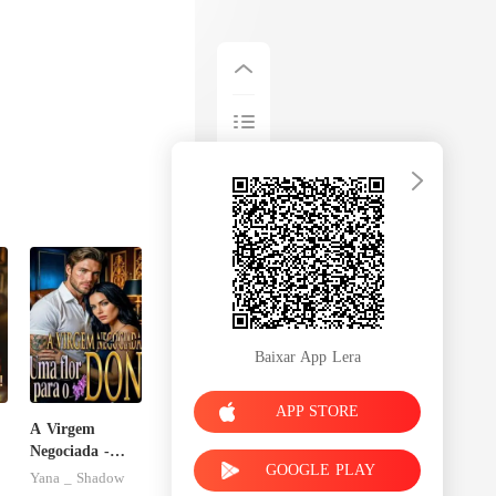
Baixar App Lera
APP STORE
A Virgem
Negociada -
GOOGLE PLAY
Uma flor para
Yana _ Shadow
o Don