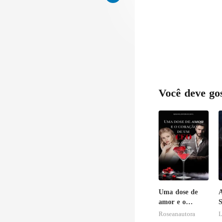
Você deve go
Uma dose de
amor e o
coração de um
Roseanautora
L
CEO, por favor