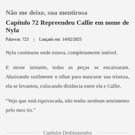
Não me deixe, sua mentirosa
Capítulo 72 Repreendeu Callie em nome de
Nyla
Palavras: 723
|
Lançado em: 14/02/2025
0
nde estava, comp
Loja
ndo sutilmente o olhar para mascarar sua tristeza,
Histórico
ela
Sair
da, não tenho nenhum se
Baixar App
osto de Nyla, visiv
Capítulos Desbloqueados