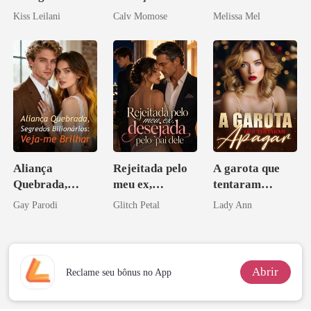
companheira
rompido
Paixão e Sangue
Kiss Leilani
Calv Momose
Melissa Mel
escrava do rei
maligno
Aliança
Rejeitada pelo
A garota que
Quebrada,
meu ex,
tentaram
Segredos
desejada pelo
apagar
Gay Parodi
Glitch Petal
Lady Ann
Bilionários:
pai dele
Veja-me Brilhar
Abrir
Reclame seu bônus no App