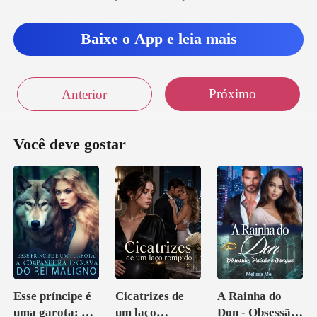
Baixe o App e leia mais
Próximo
Anterior
Você deve gostar
Esse príncipe é
Cicatrizes de
A Rainha do
uma garota: A
um laço
Don - Obsessão,