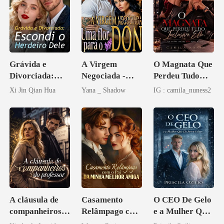
Grávida e
A Virgem
O Magnata Que
Divorciada:
Negociada -
Perdeu Tudo
Escondi o
Uma flor para o
Inclusive Ela
Xi Jin Qian Hua
Yana _ Shadow
IG : camila_nuness2
Herdeiro Dele
Don
A cláusula de
Casamento
O CEO De Gelo
companheiros
Relâmpago com
e a Mulher Que
do professor
o Pai da Minha
Ele Jurou Odiar