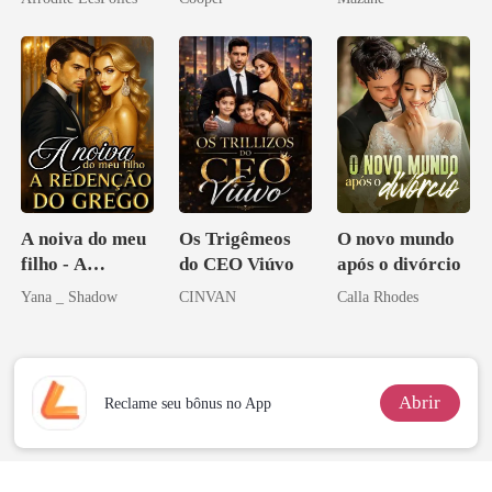
A noiva do meu
Os Trigêmeos
O novo mundo
filho - A
do CEO Viúvo
após o divórcio
Redenção do
Yana _ Shadow
CINVAN
Calla Rhodes
grego
Abrir
Reclame seu bônus no App