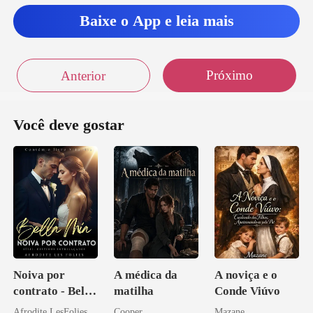
castiga
Baixe o App e leia mais
Próximo
Anterior
Você deve gostar
Noiva por
A médica da
A noviça e o
contrato - Bella
matilha
Conde Viúvo
Mia
Afrodite LesFolies
Cooper
Mazane