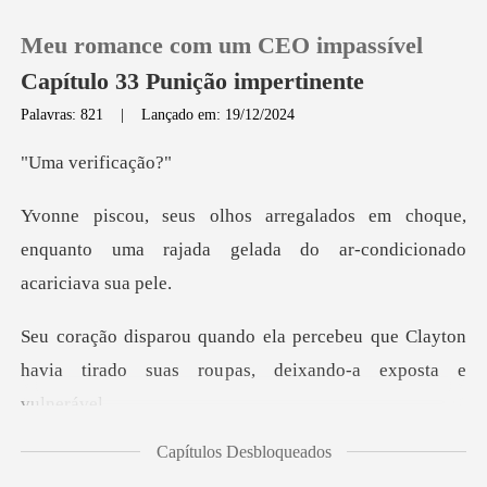
Meu romance com um CEO impassível
Capítulo 33 Punição impertinente
Palavras: 821
|
Lançado em: 19/12/2024
0
erific
em choque,
Loja
enquanto uma rajada gelada
Histórico
beu que Clayton
Sair
havia tirado suas rou
Baixar App
Capítulos Desbloqueados
ugia com fúria, a chuva