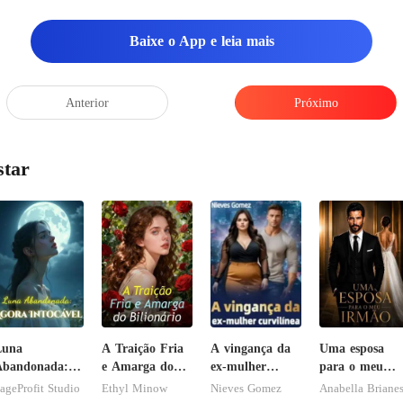
Baixe o App e leia mais
Anterior
Próximo
star
Luna
A Traição Fria
A vingança da
Uma esposa
Abandonada:
e Amarga do
ex-mulher
para o meu
gora Intocável
Bilionário
curvilínea
irmão
ageProfit Studio
Ethyl Minow
Nieves Gomez
Anabella Briane