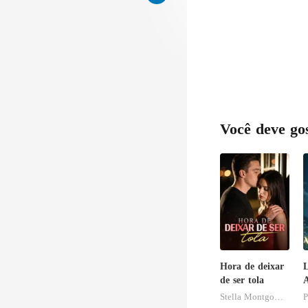
Você deve go
Hora de deixar
de ser tola
A
Stella Montgomery
P