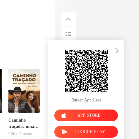
Baixar App Lera
APP STORE
Caminho
traçado: uma
GOOGLE PLAY
babá na
s
Célia Oliveira
fazenda