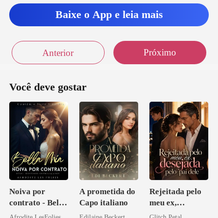
Baixe o App e leia mais
Próximo
Anterior
Você deve gostar
Noiva por
A prometida do
Rejeitada pelo
contrato - Bella
Capo italiano
meu ex,
Mia
desejada pelo
Afrodite LesFolies
Edilaine Beckert
Glitch Petal