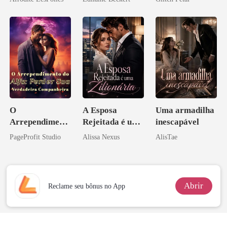
pai dele
O
A Esposa
Uma armadilha
Arrependiment
Rejeitada é uma
inescapável
o do Alfa:
Zilionária
PageProfit Studio
Alissa Nexus
AlisTae
Perder Sua
Verdadeira
Companheira
Abrir
Reclame seu bônus no App