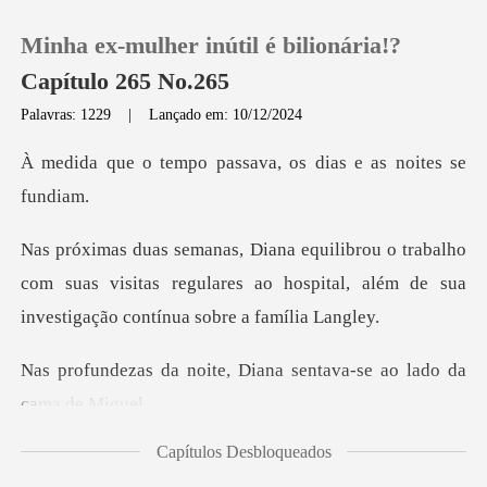
Minha ex-mulher inútil é bilionária!?
Capítulo 265 No.265
Palavras: 1229
|
Lançado em: 10/12/2024
0
passava, os dias e
Loja
lho
com suas visitas regulares ao hospital, além de
Histórico
Sair
e, Diana sentava-se ao
Baixar App
Capítulos Desbloqueados
ura dormindo, ela