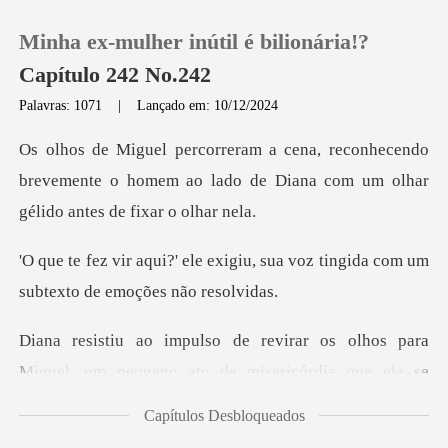
Minha ex-mulher inútil é bilionária!?
Capítulo 242 No.242
Palavras: 1071
|
Lançado em: 10/12/2024
0
ecendo
brevemente o homem ao lado de Diana co
Loja
igiu, sua voz tingida com um
Histórico
su
Sair
Diana resistiu ao impulso de revirar os olhos para
Miguel, um pequeno ato de misericórdia que ela se
Baixar App
permitiu.
Capítulos Desbloqueados