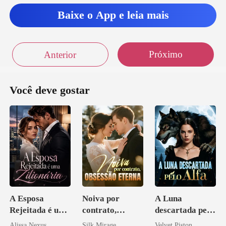
Baixe o App e leia mais
Próximo
Anterior
Você deve gostar
A Esposa
Noiva por
A Luna
Rejeitada é uma
contrato,
descartada pelo
Zilionária
obsessão eterna
Alfa
Alissa Nexus
Silk Mirage
Velvet Piston