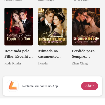
Rejeitada pelo
Mimada no
Perdida para
Filho, Escolhi o
casamento
Sempre,
Don
relâmpago com
Enlouquecido
Roda Kinder
IReader
Zhen Xiang
o magnata
pelo
Arrependiment
o
Abrir
Reclame seu bônus no App