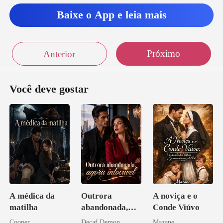
Baixe o App e leia mais
Próximo
Anterior
Você deve gostar
A médica da
Outrora
A noviça e o
matilha
abandonada,
Conde Viúvo
agora intocável
Cooper
Decaf Demon
Mazane