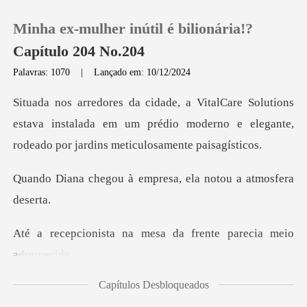
Minha ex-mulher inútil é bilionária!?
Capítulo 204 No.204
Palavras: 1070
|
Lançado em: 10/12/2024
0
ons
estava instalada em um prédio moderno e elegant
Loja
à empresa, ela notou
Histórico
Sair
na mesa da frente pa
Baixar App
Capítulos Desbloqueados
la se aproximou da m