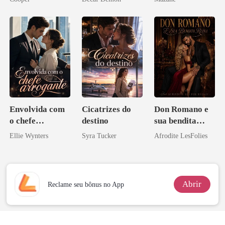
Envolvida com
Cicatrizes do
Don Romano e
o chefe
destino
sua bendita
arrogante
ruína
Ellie Wynters
Syra Tucker
Afrodite LesFolies
Abrir
Reclame seu bônus no App