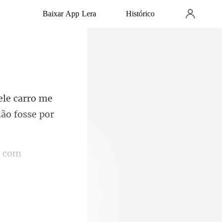
Baixar App Lera
Histórico
o
ele carro me
o com