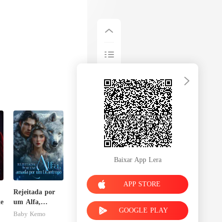
Baixar App Lera
APP STORE
Rejeitada por
te
um Alfa,
GOOGLE PLAY
amada por um
Baby Kemo
Licantropo