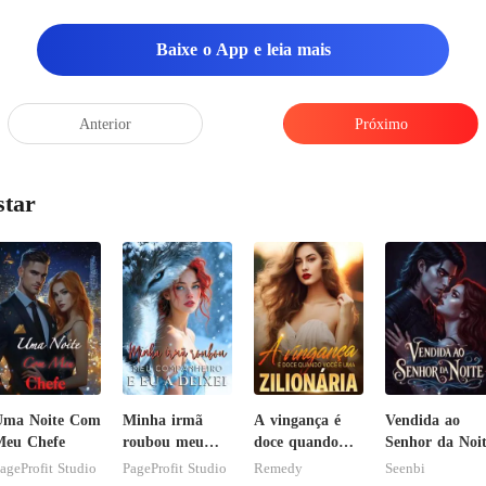
Baixe o App e leia mais
Anterior
Próximo
star
Uma Noite Com
Minha irmã
A vingança é
Vendida ao
Meu Chefe
roubou meu
doce quando
Senhor da Noi
companheiro e
você é uma
ageProfit Studio
PageProfit Studio
Remedy
Seenbi
eu a deixei
zilionária