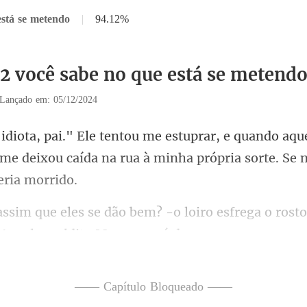
está se metendo
|
94.12%
32 você sabe no que está se metend
Lançado em: 05/12/2024
aqu
 me deixou caída na rua à minh
o rost
 Aquele maldito Marcus verá do
—— Capítulo Bloqueado ——