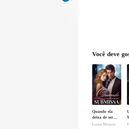
Você deve go
Quando ela
deixa de ser
submissa
Lynna Morrow
P