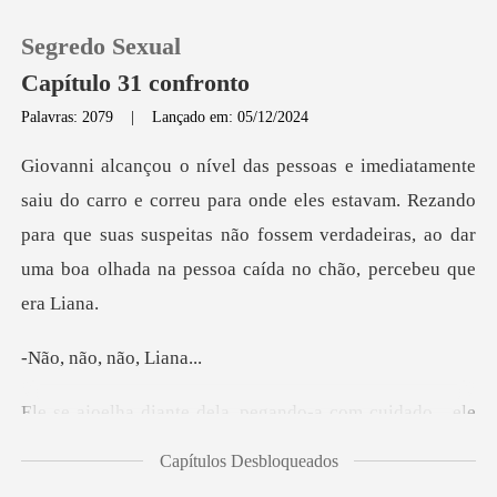
Segredo Sexual
Capítulo 31 confronto
Palavras: 2079
|
Lançado em: 05/12/2024
0
u para onde eles estavam. Rezando
Loja
para que suas suspeitas não fossem verdad
Histórico
Sair
o, não,
ndo-a com cuidado... ele
Baixar App
percebe
Capítulos Desbloqueados