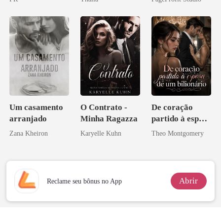
eu a deixei
Um casamento
O Contrato -
De coração
arranjado
Minha Ragazza
partido à esposa
de um bilionário
Zana Kheiron
Karyelle Kuhn
Theo Montgomery
Abrir
Reclame seu bônus no App