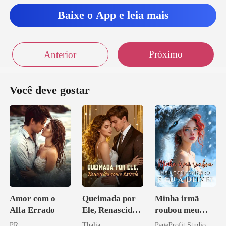
Baixe o App e leia mais
Próximo
Anterior
Você deve gostar
Amor com o
Queimada por
Minha irmã
Alfa Errado
Ele, Renascida
roubou meu
como Estrela
companheiro e
PR
Thalia
PageProfit Studio