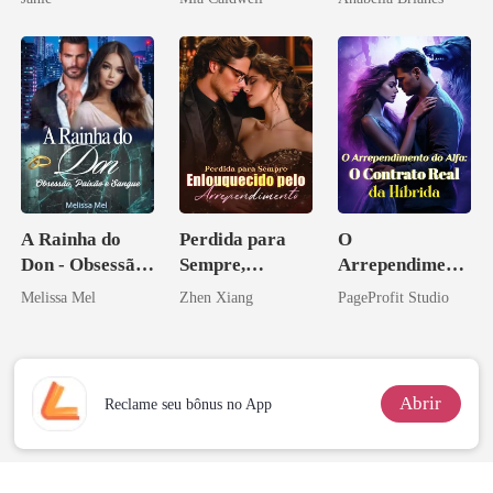
A Rainha do
Perdida para
O
Don - Obsessão,
Sempre,
Arrependiment
Paixão e Sangue
Enlouquecido
o do Alfa: O
Melissa Mel
Zhen Xiang
PageProfit Studio
pelo
Contrato Real
Arrependiment
da Híbrida
o
Abrir
Reclame seu bônus no App