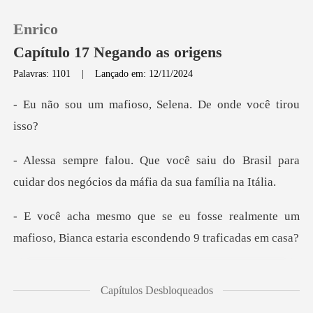
Enrico
Capítulo 17 Negando as origens
Palavras: 1101
|
Lançado em: 12/11/2024
0
ioso, Selena. De on
Loja
u do Brasil para
cuidar dos negócio
Histórico
realmente um
Sair
mafioso, Bianca estar
Baixar App
se eu sou a única que sab
Capítulos Desbloqueados