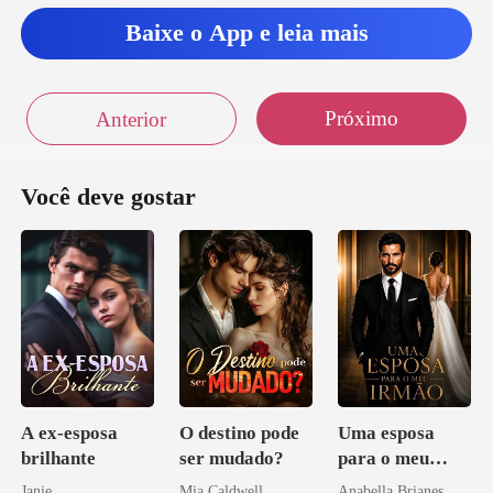
Baixe o App e leia mais
Próximo
Anterior
Você deve gostar
A ex-esposa
O destino pode
Uma esposa
brilhante
ser mudado?
para o meu
irmão
Janie
Mia Caldwell
Anabella Brianes