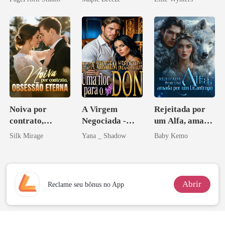
homem melhor
Noiva por
A Virgem
Rejeitada por
contrato,
Negociada -
um Alfa, amada
obsessão eterna
Uma flor para o
por um
Silk Mirage
Yana _ Shadow
Baby Kemo
Don
Licantropo
Abrir
Reclame seu bônus no App