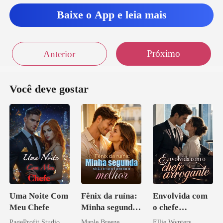
Baixe o App e leia mais
Próximo
Anterior
Você deve gostar
Uma Noite Com
Fênix da ruína:
Envolvida com
Meu Chefe
Minha segunda
o chefe
vida e um
arrogante
PageProfit Studio
Maple Breeze
Ellie Wynters