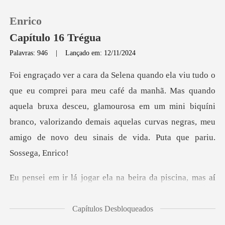
Enrico
Capítulo 16 Trégua
Palavras: 946
|
Lançado em: 12/11/2024
0
ã. Mas quando
Loja
aquela bruxa desceu, glamourosa em um mini biquíni
branco, valorizando demais a
Histórico
Sair
r ela na beira da pisci
Baixar App
Capítulos Desbloqueados