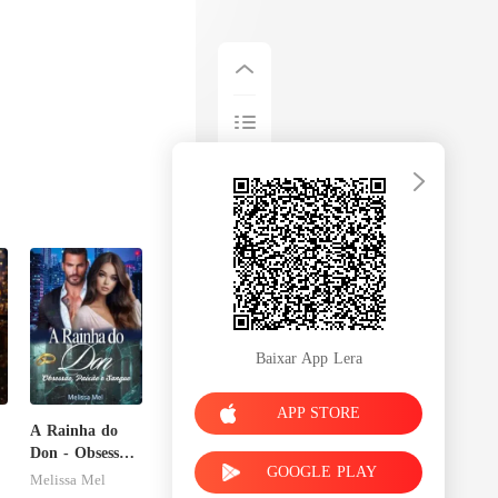
Baixar App Lera
APP STORE
A Rainha do
Don - Obsessão,
GOOGLE PLAY
Paixão e
Melissa Mel
Sangue