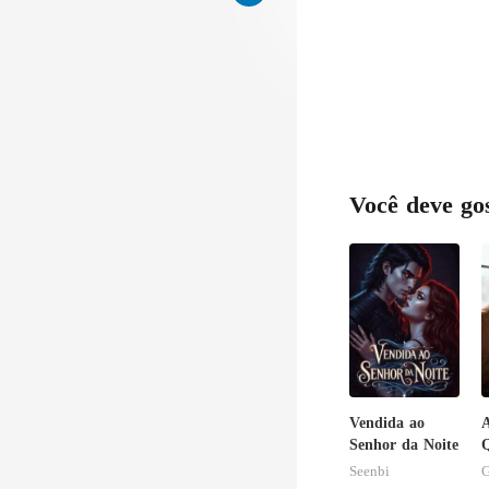
Você deve go
Vendida ao
A
Senhor da Noite
Q
S
Seenbi
G
B