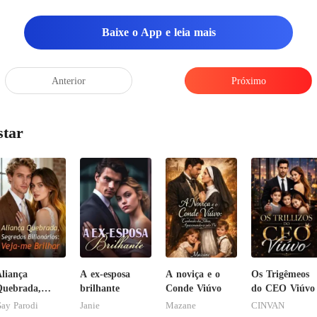
Baixe o App e leia mais
Anterior
Próximo
star
liança
A ex-esposa
A noviça e o
Os Trigêmeos
uebrada,
brilhante
Conde Viúvo
do CEO Viúvo
egredos
ay Parodi
Janie
Mazane
CINVAN
ilionários: