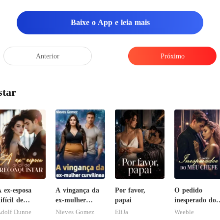
Baixe o App e leia mais
Anterior
Próximo
star
 ex-esposa
A vingança da
Por favor,
O pedido
ifícil de
ex-mulher
papai
inesperado do
econquistar
curvilínea
meu chefe
dolf Dunne
Nieves Gomez
EliJa
Weeble