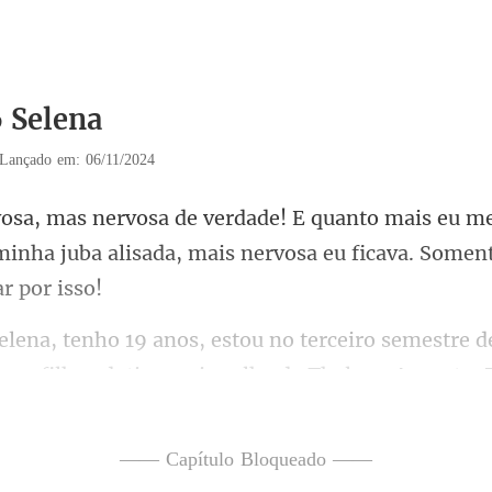
6 Selena
Lançado em: 06/11/2024
u me
minha juba alisada, mais nerv
tre d
ou a filha adotiva mais ve
—— Capítulo Bloqueado ——