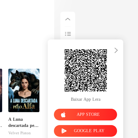
Baixar App Lera
APP STORE
A Luna
descartada pelo
GOOGLE PLAY
Alfa
Velvet Piston