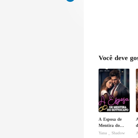
Você deve go
A Esposa de
A
Mentira do
d
Sottocapo
r
Yana _ Shadow
A