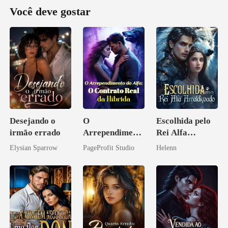
Você deve gostar
Desejando o
O
Escolhida pelo
irmão errado
Arrependiment
Rei Alfa
o do Alfa: O
Amaldiçoado
Elysian Sparrow
PageProfit Studio
Helenn
Contrato Real
da Híbrida