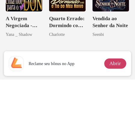
A Virgem
Quarto Errado:
Vendida ao
Negociada -
Dormindo com
Senhor da Noite
Uma flor para o
o Tio do Meu
Yana _ Shadow
Charlotte
Seenbi
Don
Noivo
Abrir
Reclame seu bônus no App