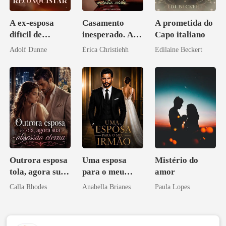
A ex-esposa
Casamento
A prometida do
difícil de
inesperado. A
Capo italiano
reconquistar
noite que mudou
Adolf Dunne
Érica Christiehh
Edilaine Beckert
minha vida
Outrora esposa
Uma esposa
Mistério do
tola, agora sua
para o meu
amor
obsessão eterna
irmão
Calla Rhodes
Anabella Brianes
Paula Lopes