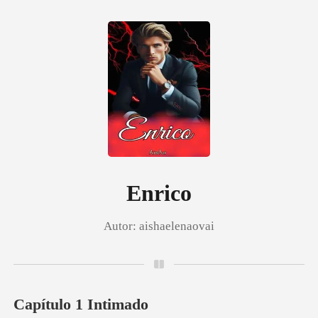
0
Loja
Histórico
Enrico
Autor:
aishaelenaovai
Sair
Baixar App
Capítulo 1 Intimado