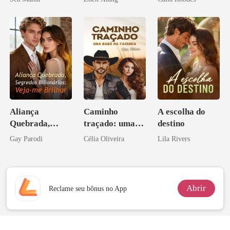
pelo
Arrependiment
o
Aliança
Caminho
A escolha do
Quebrada,
traçado: uma
destino
Segredos
babá na fazenda
Gay Parodi
Célia Oliveira
Lila Rivers
Bilionários:
Veja-me Brilhar
Abrir
Reclame seu bônus no App