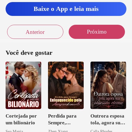
Baixe o App e leia mais
Próximo
Anterior
Você deve gostar
Cortejada por
Perdida para
Outrora esposa
um bilionário
Sempre,
tola, agora sua
Enlouquecido
obsessão eterna
Sea Mania
Zhen Xiang
Calla Rhodes