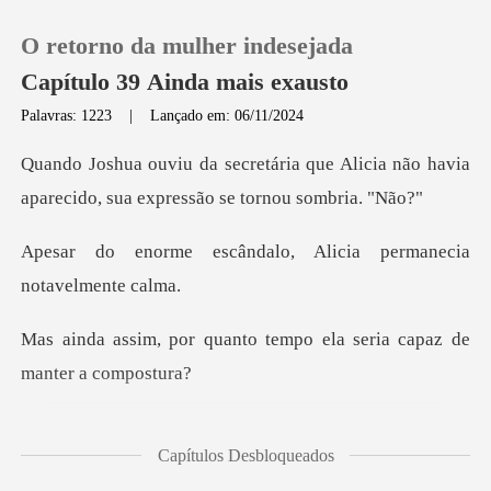
O retorno da mulher indesejada
Capítulo 39 Ainda mais exausto
Palavras: 1223
|
Lançado em: 06/11/2024
0
ue Alicia não havia
aparecido, sua
Loja
dalo, Alicia permaneci
Histórico
nto tempo ela seria capa
Sair
Baixar App
a. Não permita que
Capítulos Desbloqueados
ão, ele viu