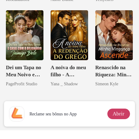
Dei um Tapa no
A noiva do meu
Renascido na
Meu Noivo e
filho - A
Riqueza: Minha
Casei com o
Redenção do
Vingança
PageProfit Studio
Yana _ Shadow
Simeon Kyle
Bilionário
grego
Ascende
Inimigo Dele
Abrir
Reclame seu bônus no App