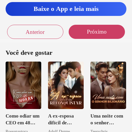
Baixe o App e leia mais
Próximo
Anterior
Você deve gostar
Como odiar um
A ex-esposa
Uma noite com
CEO em 48
difícil de
o senhor
horas
reconquistar
Bilionário
Roseanautora
Adolf Dunne
Tessychris