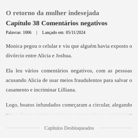
O retorno da mulher indesejada
Capítulo 38 Comentários negativos
Palavras: 1006
|
Lançado em: 05/11/2024
0
que alguém havia exposto o
di
Loja
ssoas
acusando Alicia de usar meios fraudulento
Histórico
Sair
ircular, alegando
que Lilliana compro
Baixar App
Capítulos Desbloqueados