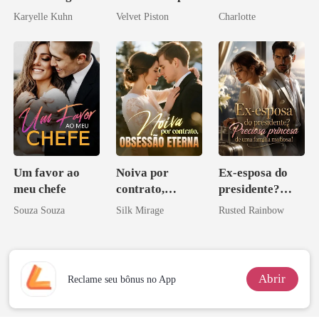
Alfa
o Tio do Meu
Karyelle Kuhn
Velvet Piston
Charlotte
Noivo
Um favor ao
Noiva por
Ex-esposa do
meu chefe
contrato,
presidente?
obsessão eterna
Preciosa
Souza Souza
Silk Mirage
Rusted Rainbow
princesa de uma
família
mafiosa!
Abrir
Reclame seu bônus no App