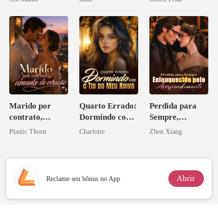
pai dele
Marido por
Quarto Errado:
Perdida para
contrato,
Dormindo com
Sempre,
amante de
o Tio do Meu
Enlouquecido
Plastic Thorn
Charlotte
Zhen Xiang
coração
Noivo
pelo
Arrependiment
o
Abrir
Reclame seu bônus no App