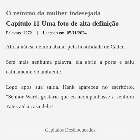
O retorno da mulher indesejada
Capítulo 11 Uma foto de alta definição
Palavras: 1272
|
Lançado em: 05/11/2024
0
ou abalar pela hos
ela abriu a porta e saiu
Loja
Histórico
itório.
"Senhor Ward, gostaria que eu acom
Sair
Baixar App
habitual, Caden respondeu
Capítulos Desbloqueados
c