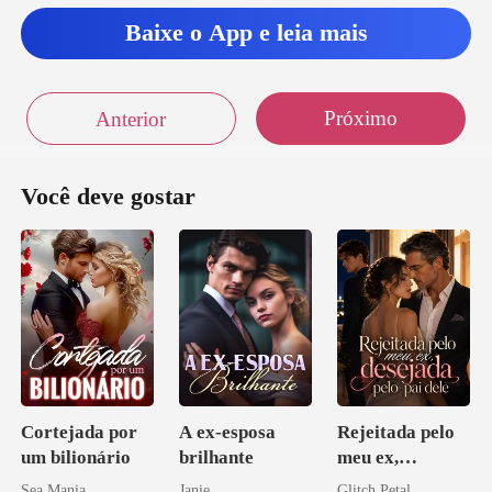
Baixe o App e leia mais
Próximo
Anterior
Você deve gostar
Cortejada por
A ex-esposa
Rejeitada pelo
um bilionário
brilhante
meu ex,
desejada pelo
Sea Mania
Janie
Glitch Petal