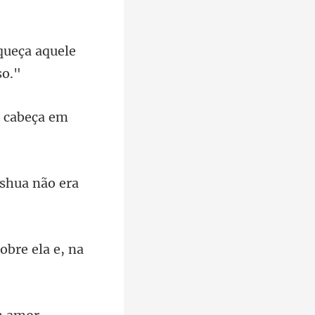
queça aquele
 cab
oshua não era
bre ela e, na