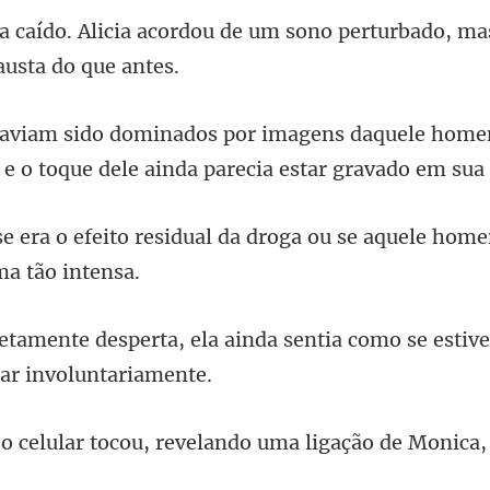
ou de um sono perturbado, ma
ns daquele hom
 e o toque de
al da droga ou se aquele hom
da sentia como se estiv
revelando uma ligação de Moni