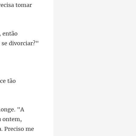
, então
u ontem,