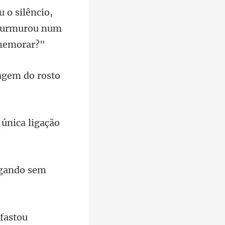
,
 murmurou
agem do rosto
 única liga
afastou