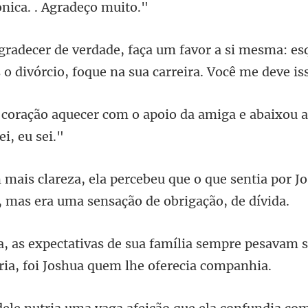
a si mesma: es
 o divó
m o apoio da amiga e abaixou a
que sentia por J
,
sempre pesavam so