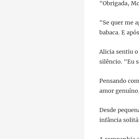
babaca. E após
amor genuíno
infância soli