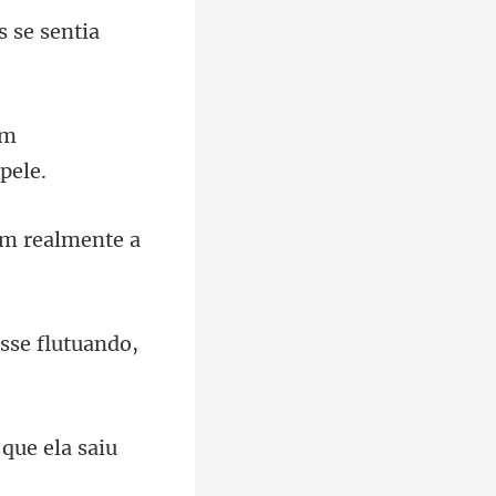
s se sen
em
em realm
esse flutuando