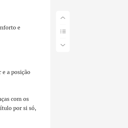
r
om os