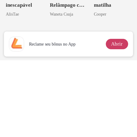
inescapável
Relâmpago com
matilha
o Pai da Minha
AlisTae
Waneta Csuja
Cooper
Melhor Amiga
Abrir
Reclame seu bônus no App