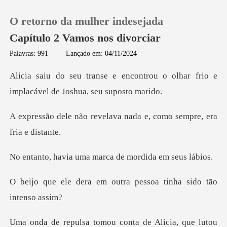
O retorno da mulher indesejada
Capítulo 2 Vamos nos divorciar
Palavras: 991
|
Lançado em: 04/11/2024
0
ontrou o olhar frio e
implacáve
Loja
elava nada e, como sempr
Histórico
uma marca de mordi
Sair
m outra pessoa tinha s
Baixar App