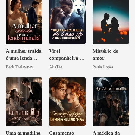
A mulher traída
Virei
Mistério do
é uma lenda
companheira do
amor
mundial
irmão de meu
Beck Trelawney
AlisTae
Paula Lopes
namorado?!
Uma armadilha
Casamento
A médica da