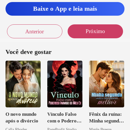
Baixe o App e leia mais
do, e
Próximo
Anterior
Você deve gostar
O novo mundo
Vínculo Falso
Fênix da ruína:
após o divórcio
com o Poderoso
Minha segunda
Inimigo do Meu
vida e um
Calla Rhodes
PageProfit Studio
Maple Breeze