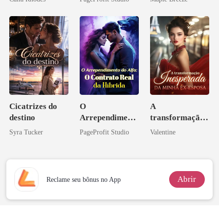
Ex
homem melhor
Cicatrizes do
O
A
destino
Arrependiment
transformação
o do Alfa: O
inesperada da
Syra Tucker
PageProfit Studio
Valentine
Contrato Real
minha ex-
da Híbrida
esposa
Abrir
Reclame seu bônus no App