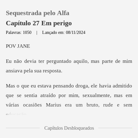
Sequestrada pelo Alfa
Capítulo 27 Em perigo
Palavras: 1050
|
Lançado em: 08/11/2024
0
V
o aquilo, mas parte de mim
Loja
Histórico
que se sentia atraído por mim, sexualmente, mas em
Sair
vá
Baixar App
Capítulos Desbloqueados
e frequentemente, fazia o q