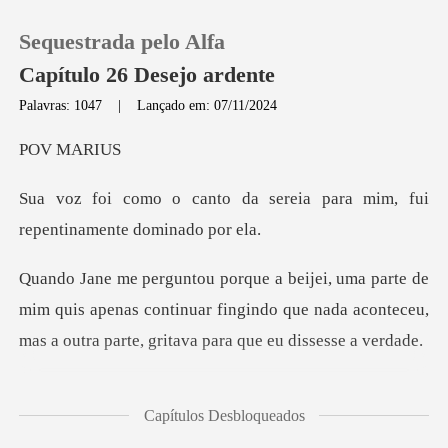
Sequestrada pelo Alfa
Capítulo 26 Desejo ardente
Palavras: 1047
|
Lançado em: 07/11/2024
0
MA
sereia para mim, fui
Loja
repen
Histórico
im quis apenas continuar fingindo que nada aconteceu,
Sair
ma
Baixar App
eradamente que el
Capítulos Desbloqueados
u pudesse f