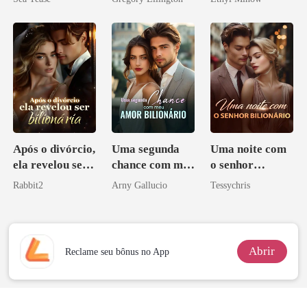
bilionário
Após o divórcio,
Uma segunda
Uma noite com
ela revelou ser
chance com meu
o senhor
bilionária
amor bilionário
Bilionário
Rabbit2
Arny Gallucio
Tessychris
Abrir
Reclame seu bônus no App