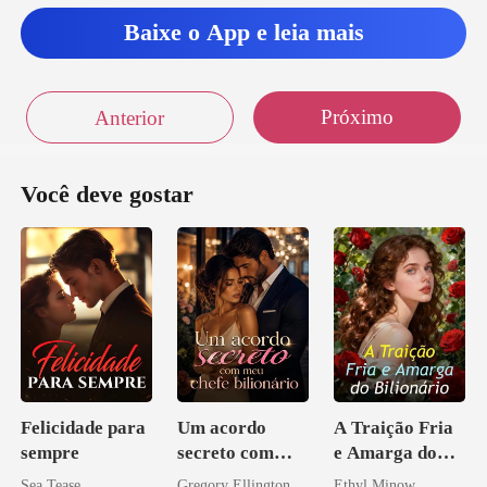
Baixe o App e leia mais
Próximo
Anterior
Você deve gostar
Felicidade para
Um acordo
A Traição Fria
sempre
secreto com
e Amarga do
meu chefe
Bilionário
Sea Tease
Gregory Ellington
Ethyl Minow