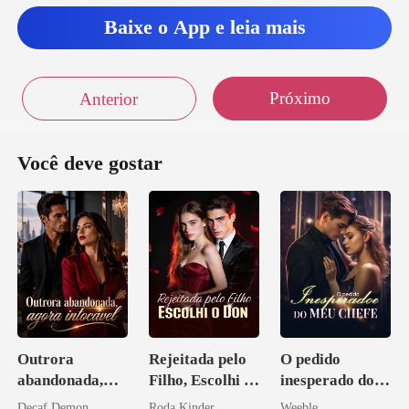
Baixe o App e leia mais
Próximo
Anterior
Você deve gostar
Outrora
Rejeitada pelo
O pedido
abandonada,
Filho, Escolhi o
inesperado do
agora intocável
Don
meu chefe
Decaf Demon
Roda Kinder
Weeble