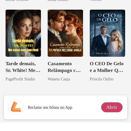
Tarde demais,
Casamento
O CEO De Gelo
Sr. White! Me
Relâmpago com
e a Mulher Que
casei com seu
o Pai da Minha
Ele Jurou Odiar
PageProfit Studio
Waneta Csuja
Priscila Ozilio
rival
Melhor Amiga
Abrir
Reclame seu bônus no App