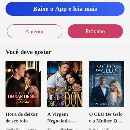
Baixe o App e leia mais
Próximo
Anterior
Você deve gostar
Hora de deixar
A Virgem
O CEO De Gelo
de ser tola
Negociada -
e a Mulher Que
Uma flor para o
Ele Jurou Odiar
Stella Montgomery
Yana _ Shadow
Priscila Ozilio