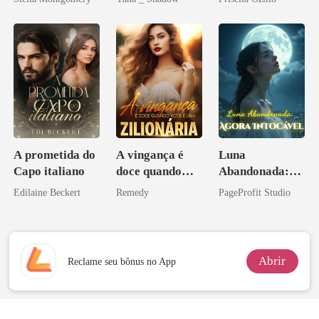
Don
A prometida do
A vingança é
Luna
Capo italiano
doce quando
Abandonada:
você é uma
Agora Intocável
Edilaine Beckert
Remedy
PageProfit Studio
zilionária
Abrir
Reclame seu bônus no App