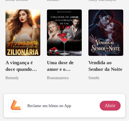
o magnata
A vingança é
Uma dose de
Vendida ao
doce quando
amor e o
Senhor da Noite
você é uma
coração de um
Remedy
Roseanautora
Seenbi
zilionária
CEO, por favor
Abrir
Reclame seu bônus no App