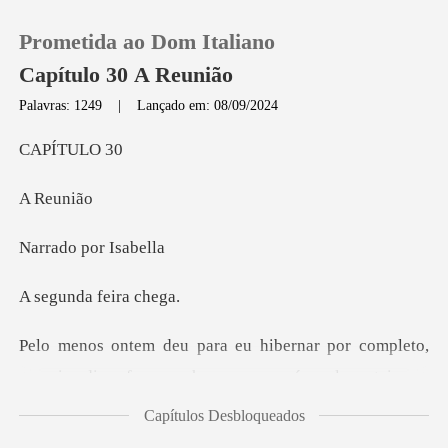
Prometida ao Dom Italiano
Capítulo 30 A Reunião
Palavras: 1249
|
Lançado em: 08/09/2024
0
ÍTU
eun
Loja
por Is
Histórico
da feir
Sair
e levantei para
Baixar App
comer e ir à casa de banho, de resto dormi, vi as minhas
Capítulos Desbloqueados
séries, que nunca t