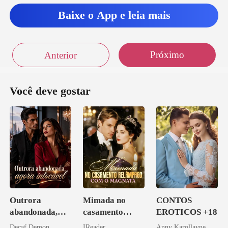
Baixe o App e leia mais
Próximo
Anterior
Você deve gostar
Outrora
Mimada no
CONTOS
abandonada,
casamento
EROTICOS +18
agora intocável
relâmpago com
Decaf Demon
IReader
Anny Karollayne