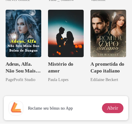
Don
minha ex-
esposa
Adeus, Alfa.
Mistério do
A prometida do
Não Sou Mais
amor
Capo italiano
Sua Bolsa de
PageProfit Studio
Paula Lopes
Edilaine Beckert
Sangue
Abrir
Reclame seu bônus no App