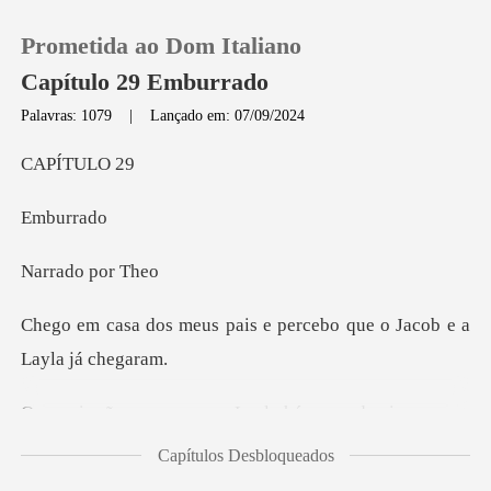
Prometida ao Dom Italiano
Capítulo 29 Emburrado
Palavras: 1079
|
Lançado em: 07/09/2024
0
ÍTU
urr
Loja
do po
Histórico
ais e percebo que o Jaco
Sair
la há cerca de cinco anos,
Baixar App
Capítulos Desbloqueados