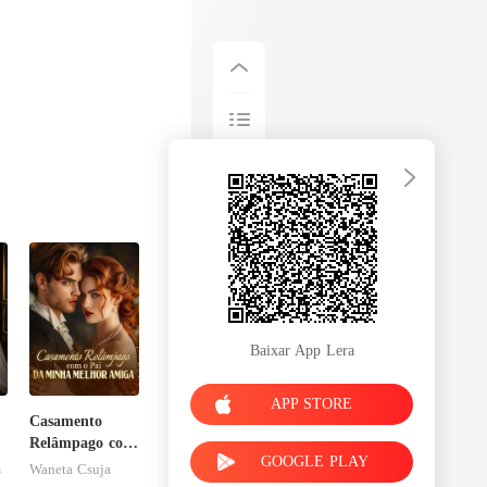
Baixar App Lera
APP STORE
Casamento
Relâmpago com
GOOGLE PLAY
o Pai da Minha
s
Waneta Csuja
Melhor Amiga