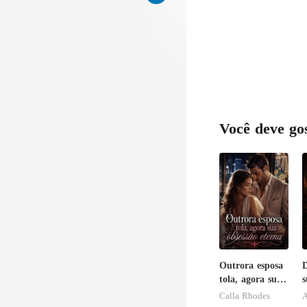
Você deve go
Outrora esposa
tola, agora sua
s
obsessão eterna
r
Calla Rhodes