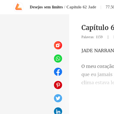
Desejos sem limites
/
Capítulo 62 Jade
|
77.5
Capítulo 
|
Palavras: 1159
NAR
clima estava l