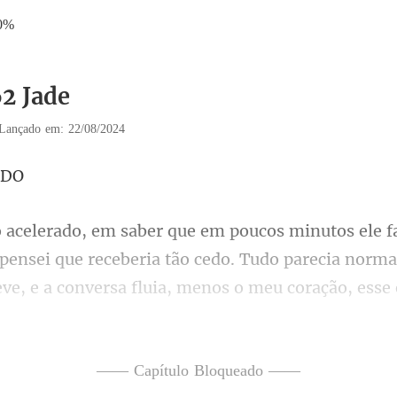
0%
62 Jade
Lançado em: 22/08/2024
ão cedo. Tudo parecia normal
eve, e a conversa fluia, menos o meu coração, esse 
—— Capítulo Bloqueado ——