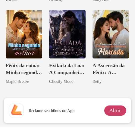
o magnata
zilionária
Fênix da ruína:
Exilada da Lua:
A Ascensão da
Minha segunda
A Companheira
Fênix: A
vida e um
Quebrada do
Vingança da
Maple Breeze
Ghostly Mode
Betty
homem melhor
Alfa
Herdeira
Marcada
Abrir
Reclame seu bônus no App