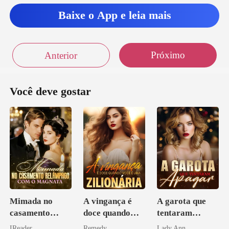
Baixe o App e leia mais
Próximo
Anterior
Você deve gostar
Mimada no
A vingança é
A garota que
casamento
doce quando
tentaram
relâmpago com
você é uma
apagar
IReader
Remedy
Lady Ann