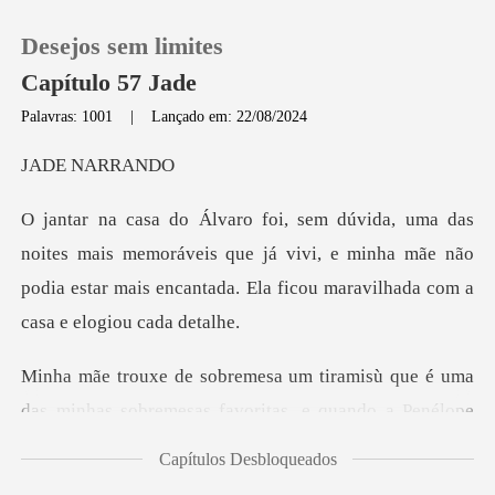
Desejos sem limites
Capítulo 57 Jade
Palavras: 1001
|
Lançado em: 22/08/2024
0
NAR
Loja
s memoráveis que já vivi, e minha mãe não
podia estar mais enc
Histórico
Sair
é uma
das minhas sobremesas favoritas, e quando
Baixar App
Capítulos Desbloqueados