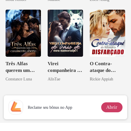
pelo
Arrependiment
o
Três Alfas
Virei
O Contra-
querem um
companheira do
ataque do
casamento
irmão de meu
Bilionário
Constance Luna
AlisTae
Rickie Appiah
aberto
namorado?!
Disfarçado
Abrir
Reclame seu bônus no App