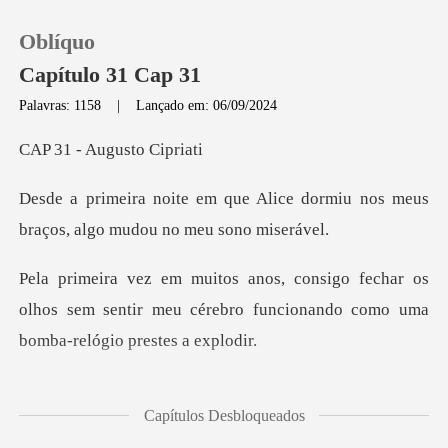
Oblíquo
Capítulo 31 Cap 31
Palavras: 1158
|
Lançado em: 06/09/2024
0
Augusto
lice dormiu nos meus
Loja
braços, al
Histórico
har os
olhos sem sentir meu cérebro funcionan
Sair
Baixar App
m mim como se aquele
Capítulos Desbloqueados