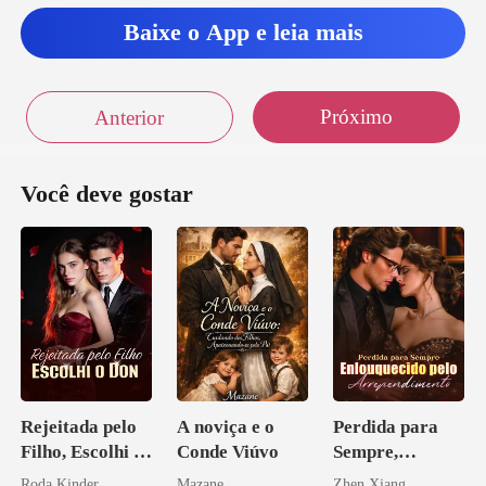
ez sej
Baixe o App e leia mais
oqu
Próximo
Anterior
Você deve gostar
Rejeitada pelo
A noviça e o
Perdida para
Filho, Escolhi o
Conde Viúvo
Sempre,
Don
Enlouquecido
Roda Kinder
Mazane
Zhen Xiang