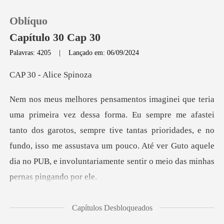
Oblíquo
Capítulo 30 Cap 30
Palavras: 4205
|
Lançado em: 06/09/2024
0
- Alice
Loja
astei
tanto dos garotos, sempre tive tantas prioridades, e no
Histórico
fundo, isso me assustava um pouco. A
Sair
Baixar App
que quand
Capítulos Desbloqueados