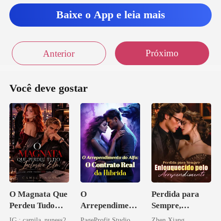
Baixe o App e leia mais
Próximo
Anterior
Você deve gostar
O Magnata Que
O
Perdida para
Perdeu Tudo
Arrependiment
Sempre,
Inclusive Ela
o do Alfa: O
Enlouquecido
IG : camila_nuness2
PageProfit Studio
Zhen Xiang