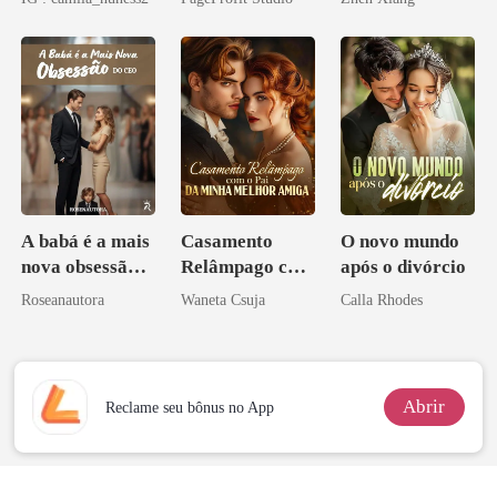
Contrato Real
pelo
da Híbrida
Arrependiment
o
A babá é a mais
Casamento
O novo mundo
nova obsessão
Relâmpago com
após o divórcio
do CEO
o Pai da Minha
Roseanautora
Waneta Csuja
Calla Rhodes
Melhor Amiga
Abrir
Reclame seu bônus no App