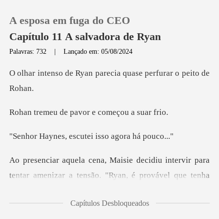
A esposa em fuga do CEO
Capítulo 11 A salvadora de Ryan
Palavras: 732
|
Lançado em: 05/08/2024
0
an parecia quase perf
Loja
pavor e começo
Histórico
escutei isso a
Sair
r amenizar a tensão. "Ryan, é provável que tenha
Baixar App
surgido algu
Capítulos Desbloqueados