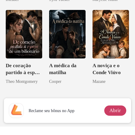
o magnata
De coração
A médica da
A noviça e o
partido à esposa
matilha
Conde Viúvo
de um bilionário
Theo Montgomery
Cooper
Mazane
Abrir
Reclame seu bônus no App