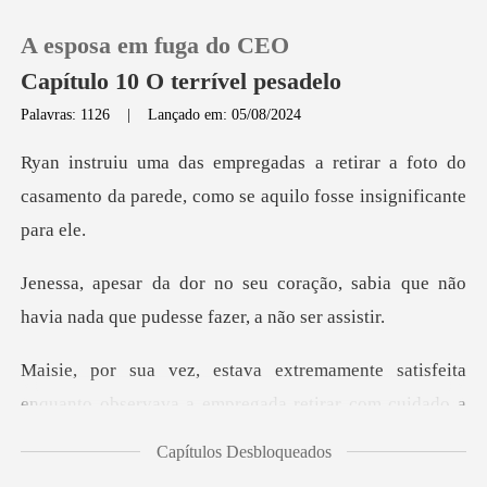
A esposa em fuga do CEO
Capítulo 10 O terrível pesadelo
Palavras: 1126
|
Lançado em: 05/08/2024
0
ar a foto do
casamento da parede, como s
Loja
ção, sabia que não
Histórico
havia nada que
Sair
satisfeita
enquanto observava a emprega
Baixar App
Capítulos Desbloqueados