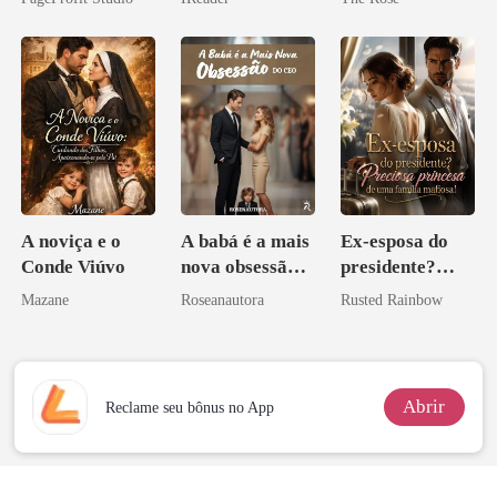
Perder Sua
Verdadeira
Companheira
A noviça e o
A babá é a mais
Ex-esposa do
Conde Viúvo
nova obsessão
presidente?
do CEO
Preciosa
Mazane
Roseanautora
Rusted Rainbow
princesa de uma
família
mafiosa!
Abrir
Reclame seu bônus no App