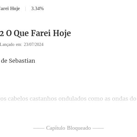
arei Hoje
|
3.34%
12 O Que Farei Hoje
Lançado em: 23/07/2024
a de
ulados como as ondas do
Nã
—— Capítulo Bloqueado ——