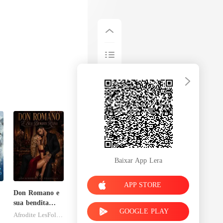
Baixar App Lera
APP STORE
Don Romano e
sua bendita
GOOGLE PLAY
ruína
Afrodite LesFolies