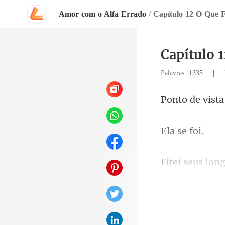
Amor com o Alfa Errado
/
Capítulo 12 O Que F
Capítulo 
|
Palavras: 1335
vist
se
hip