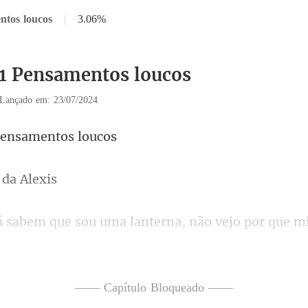
ntos loucos
|
3.06%
11 Pensamentos loucos
Lançado em: 23/07/2024
Pensam
 d
. Teria esperado vocês se apresentarem,
e, e se eu não voltar para m
—— Capítulo Bloqueado ——