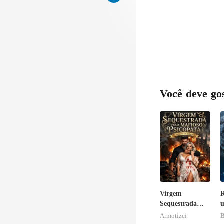
Você deve go
Virgem
R
Sequestrada
u
pelo Mafioso
Armotizei
B
Psicopata :
L