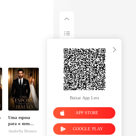
Baixar App Lera
APP STORE
a
Uma esposa
para o meu
GOOGLE PLAY
irmão
Anabella Brianes