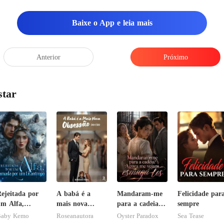
Baixe o App e leia mais
Anterior
Próximo
star
ejeitada por
A babá é a
Mandaram-me
Felicidade par
m Alfa,
mais nova
para a cadeia?
sempre
amada por um
obsessão do
Agora me
aby Kemo
Roseanautora
Oyster Paradox
Sea Tease
icantropo
CEO
vejam esmagá-