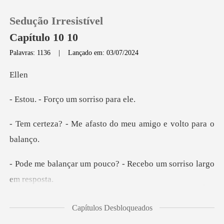
Sedução Irresistível
Capítulo 10 10
Palavras: 1136
|
Lançado em: 03/07/2024
0
l
orço um sorr
Loja
fasto do meu amigo e
Histórico
Sair
pouco? - Recebo um sor
Baixar App
o apareceu nosso enco
Capítulos Desbloqueados