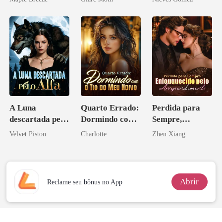
homem melhor
A Luna
Quarto Errado:
Perdida para
descartada pelo
Dormindo com
Sempre,
Alfa
o Tio do Meu
Enlouquecido
Velvet Piston
Charlotte
Zhen Xiang
Noivo
pelo
Arrependiment
o
Abrir
Reclame seu bônus no App