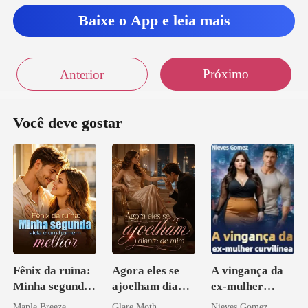
Baixe o App e leia mais
com o meu cunhado! Meu
cé
Próximo
Anterior
pude, sin
Você deve gostar
Fênix da ruína:
Agora eles se
A vingança da
Minha segunda
ajoelham diante
ex-mulher
vida e um
de mim
curvilínea
Maple Breeze
Glare Moth
Nieves Gomez