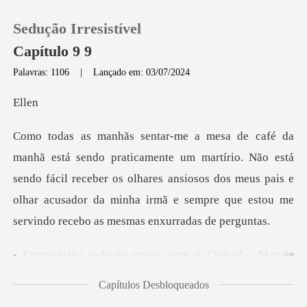
Sedução Irresistível
Capítulo 9 9
Palavras: 1106
|
Lançado em: 03/07/2024
0
l
Loja
írio. Não está
sendo fácil receber os olhares ansiosos dos meus pais e
Histórico
olhar acusador
Sair
com o Collin? - Mamãe
Baixar App
pergun
Capítulos Desbloqueados