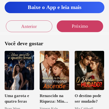
Baixe o App e leia mais
Próximo
Anterior
Você deve gostar
Uma garota e
Renascido na
O destino pode
quatro feras
Riqueza: Minha
ser mudado?
Vingança
Brass Wren
Simeon Kyle
Mia Caldwell