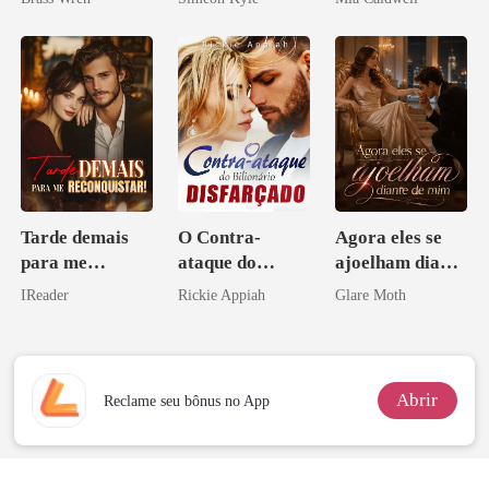
Ascende
Tarde demais
O Contra-
Agora eles se
para me
ataque do
ajoelham diante
reconquistar!
Bilionário
de mim
IReader
Rickie Appiah
Glare Moth
Disfarçado
Abrir
Reclame seu bônus no App