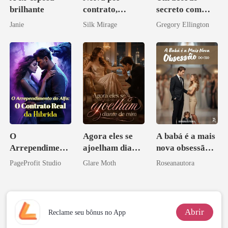
brilhante
contrato,
secreto com
obsessão eterna
meu chefe
Janie
Silk Mirage
Gregory Ellington
bilionário
O
Agora eles se
A babá é a mais
Arrependiment
ajoelham diante
nova obsessão
o do Alfa: O
de mim
do CEO
PageProfit Studio
Glare Moth
Roseanautora
Contrato Real
da Híbrida
Abrir
Reclame seu bônus no App