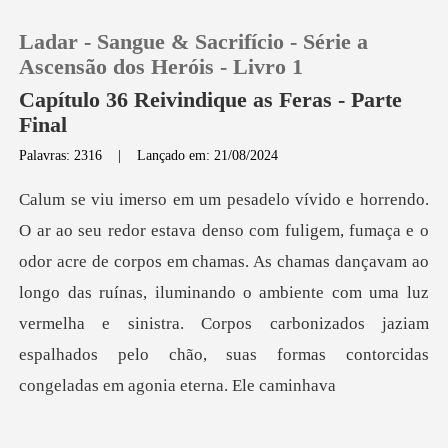
Ladar - Sangue & Sacrifício - Série a
Ascensão dos Heróis - Livro 1
Capítulo 36 Reivindique as Feras - Parte
Final
0
Palavras: 2316
|
Lançado em: 21/08/2024
Loja
re de corpos em chamas. As chamas dançavam ao
Histórico
longo das ruínas, iluminando o ambiente com uma luz
Sair
vermelha e sinistr
Baixar App