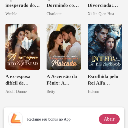
inesperado do
Dormindo com
Divorciada:
meu chefe
o Tio do Meu
Escondi o
Weeble
Charlotte
Xi Jin Qian Hua
Noivo
Herdeiro Dele
A ex-esposa
A Ascensão da
Escolhida pelo
difícil de
Fênix: A
Rei Alfa
reconquistar
Vingança da
Amaldiçoado
Adolf Dunne
Betty
Helenn
Herdeira
Marcada
Abrir
Reclame seu bônus no App