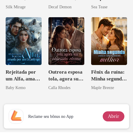
obsessão eterna
agora intocável
Silk Mirage
Decaf Demon
Sea Tease
Rejeitada por
Outrora esposa
Fênix da ruína:
um Alfa, amada
tola, agora sua
Minha segunda
por um
obsessão eterna
vida e um
Baby Kemo
Calla Rhodes
Maple Breeze
Licantropo
homem melhor
Abrir
Reclame seu bônus no App