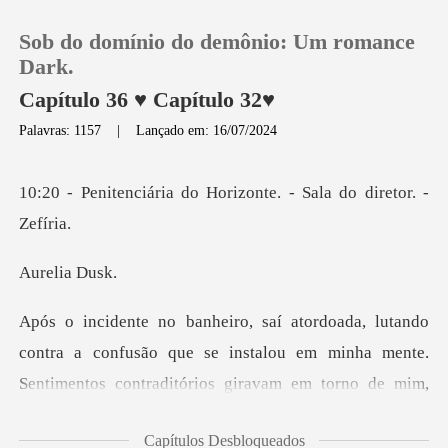
Sob do domínio do demônio: Um romance
Dark.
Capítulo 36 ♥ Capítulo 32♥
Palavras: 1157
|
Lançado em: 16/07/2024
0
do Horizonte. - Sala
Loja
Histórico
lia
Sair
são que se instalou em minha mente.
Baixar App
Sentimentos contraditórios gira
Capítulos Desbloqueados