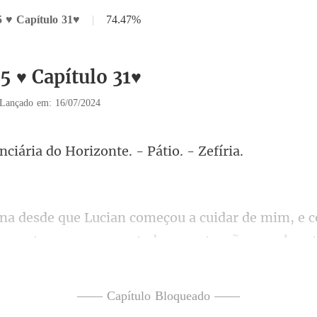
5 ♥ Capítulo 31♥
|
74.47%
5 ♥ Capítulo 31♥
Lançado em: 16/07/2024
ria do Horizonte.
surpresa com toda essa atenção que ele es
sto ainda está presente
—— Capítulo Bloqueado ——