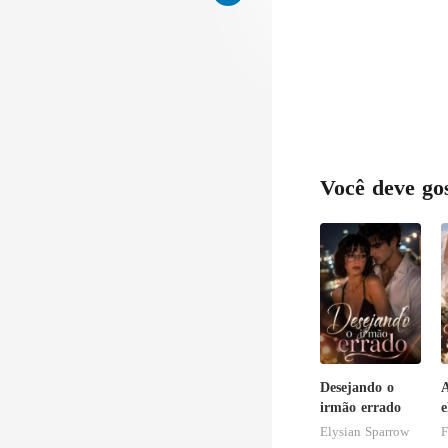
Você deve go
Desejando o
irmão errado
e
n
Elysian Sparrow
F
i