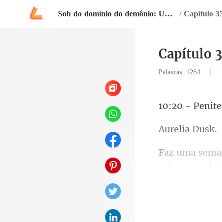
Sob do domínio do demônio: Um romance Dark.
/
Capítulo 3
Capítulo 3
|
Palavras: 1264
lia
dor no meu ro