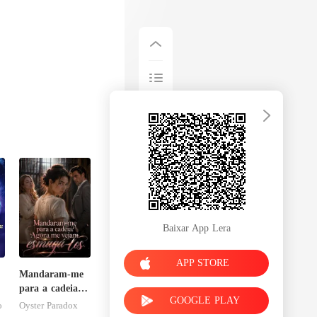
Baixar App Lera
APP STORE
Mandaram-me
o
para a cadeia?
GOOGLE PLAY
Agora me
o
Oyster Paradox
vejam esmagá-