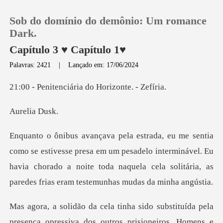
Sob do domínio do demônio: Um romance
Dark.
Capítulo 3 ♥ Capítulo 1♥
Palavras: 2421
|
Lançado em: 17/06/2024
0
ciária do Horiz
Loja
lia
Histórico
resa em um pesadelo interminável. Eu
Sair
havia chorado a noite toda naquela c
Baixar App
. Homens e