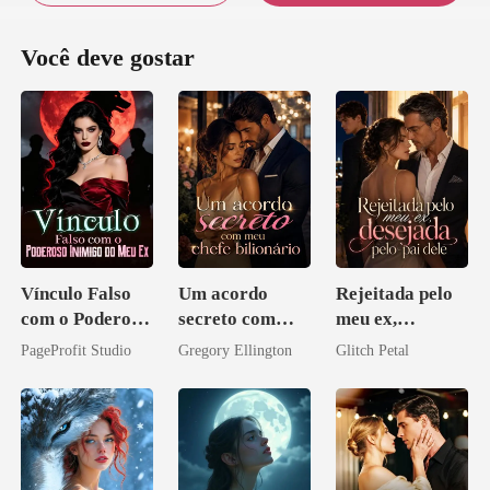
Você deve gostar
Vínculo Falso
Um acordo
Rejeitada pelo
com o Poderoso
secreto com
meu ex,
Inimigo do Meu
meu chefe
desejada pelo
PageProfit Studio
Gregory Ellington
Glitch Petal
Ex
bilionário
pai dele