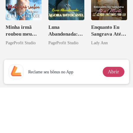
Minha irmã
Luna
Enquanto Eu
roubou meu
Abandonada:
Sangrava Até a
companheiro e
Agora Intocável
Morte, Ele
PageProfit Studio
PageProfit Studio
Lady Ann
eu a deixei
Acendia
Lanternas Para
Ela
Abrir
Reclame seu bônus no App