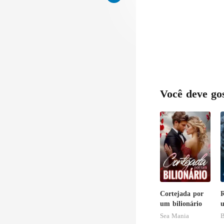
Você deve go
Cortejada por
R
um bilionário
u
Sea Mania
B
L