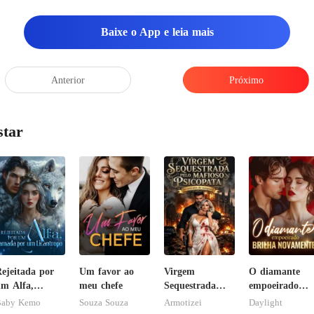
Baixe o App e leia mais
Anterior
Próximo
star
ejeitada por
Um favor ao
Virgem
O diamante
m Alfa,
meu chefe
Sequestrada
empoeirado
amada por um
pelo Mafioso
brilha
aby Kemo
Souza Souza
Armotizei
Daylight
icantropo
Psicopata :
novamente