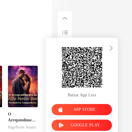
Baixar App Lera
APP STORE
O
Arrependimento
GOOGLE PLAY
do Alfa: Perder
PageProfit Studio
Sua Verdadeira