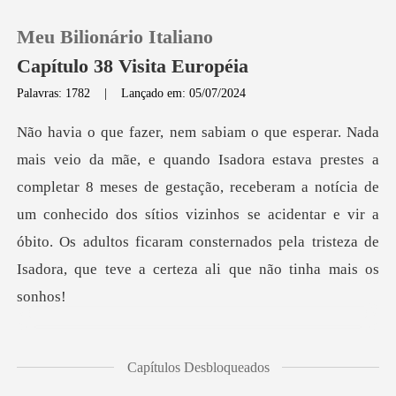
Meu Bilionário Italiano
Capítulo 38 Visita Européia
Palavras: 1782
|
Lançado em: 05/07/2024
0
Loja
letar 8 meses de gestação, receberam a notícia de
um conhecido dos sítios vizinhos se acidentar e vir a
Histórico
óbito.
Sair
Baixar App
bia qu
Capítulos Desbloqueados