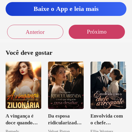
Baixe o App e leia mais
Próximo
Anterior
Você deve gostar
A vingança é
Da esposa
Envolvida com
doce quando
ridicularizada à
o chefe
você é uma
irmã que
arrogante
Remedy
Velvet Piston
Ellie Wynters