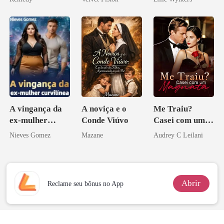
zilionária
ninguém ousa
desafiar
A vingança da
A noviça e o
Me Traiu?
ex-mulher
Conde Viúvo
Casei com um
curvilínea
Magnata
Nieves Gomez
Mazane
Audrey C Leilani
Abrir
Reclame seu bônus no App