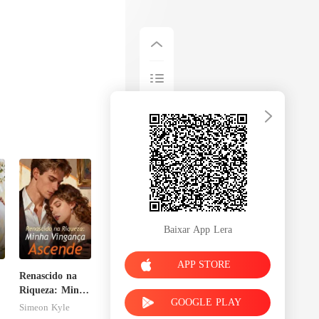
Baixar App Lera
APP STORE
Renascido na
Riqueza: Minha
GOOGLE PLAY
Vingança
Simeon Kyle
Ascende