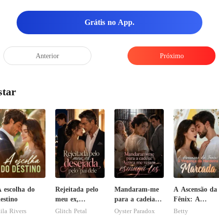
Grátis no App.
Anterior
Próximo
star
 escolha do
Rejeitada pelo
Mandaram-me
A Ascensão da
estino
meu ex,
para a cadeia?
Fênix: A
desejada pelo
Agora me
Vingança da
ila Rivers
Glitch Petal
Oyster Paradox
Betty
pai dele
vejam esmagá-
Herdeira