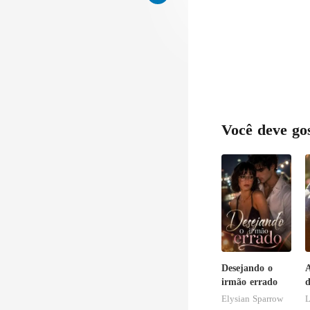
Você deve go
Desejando o
A
irmão errado
d
Elysian Sparrow
L