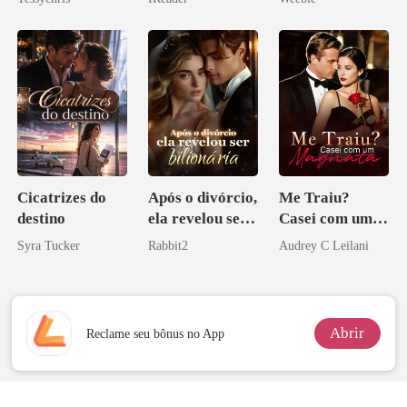
Cicatrizes do
Após o divórcio,
Me Traiu?
destino
ela revelou ser
Casei com um
bilionária
Magnata
Syra Tucker
Rabbit2
Audrey C Leilani
Abrir
Reclame seu bônus no App