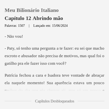
Meu Bilionário Italiano
Capítulo 12 Abrindo mão
Palavras: 1507
|
Lançado em: 15/06/2024
0
ão
e macho
Loja
escroto e abusador não precisa de motivos,
Histórico
Sair
naquele momento! Sua aparência estava um pouco
melhor do dia
Baixar App
Capítulos Desbloqueados