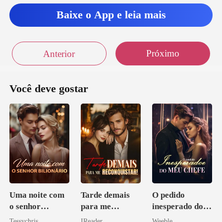
Baixe o App e leia mais
Próximo
Anterior
Você deve gostar
Uma noite com
Tarde demais
O pedido
o senhor
para me
inesperado do
Bilionário
reconquistar!
meu chefe
Tessychris
IReader
Weeble