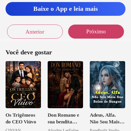
Baixe o App e leia mais
o poder de foder
com a minha mente, el
Próximo
Anterior
Você deve gostar
Os Trigêmeos
Don Romano e
Adeus, Alfa.
do CEO Viúvo
sua bendita
Não Sou Mais
ruína
Sua Bolsa de
CINVAN
Afrodite LesFolies
PageProfit Studio