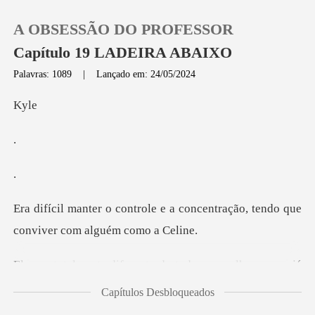
A OBSESSÃO DO PROFESSOR
Capítulo 19 LADEIRA ABAIXO
Palavras: 1089
|
Lançado em: 24/05/2024
0
y
Loja
Histórico
e a concentração, tendo que
Sair
co
ulheres que já
Baixar App
levei pra cama, sem contar
Capítulos Desbloqueados