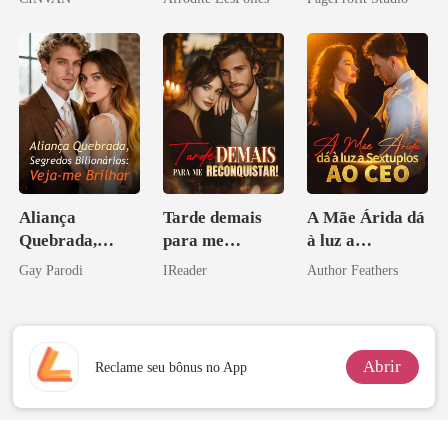
Sangue
Aliança
Tarde demais
A Mãe Árida dá
Quebrada,
para me
à luz a
Segredos
reconquistar!
Sextuplos ao
Gay Parodi
IReader
Author Feathers
Bilionários:
CEO
Veja-me Brilhar
Abrir
Reclame seu bônus no App