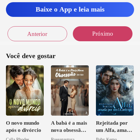
Baixe o App e leia mais
rque ninguém
nunca me fez molhar a cal
Próximo
Anterior
Você deve gostar
O novo mundo
A babá é a mais
Rejeitada por
após o divórcio
nova obsessão
um Alfa, amada
do CEO
por um
Calla Rhodes
Roseanautora
Baby Kemo