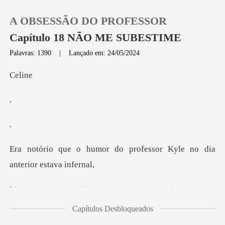
A OBSESSÃO DO PROFESSOR
Capítulo 18 NÃO ME SUBESTIME
Palavras: 1390
|
Lançado em: 24/05/2024
0
li
Loja
Histórico
o professor Kyle no dia
Sair
a
que me
Baixar App
falou, e eu estava com muita raiva ainda
Capítulos Desbloqueados