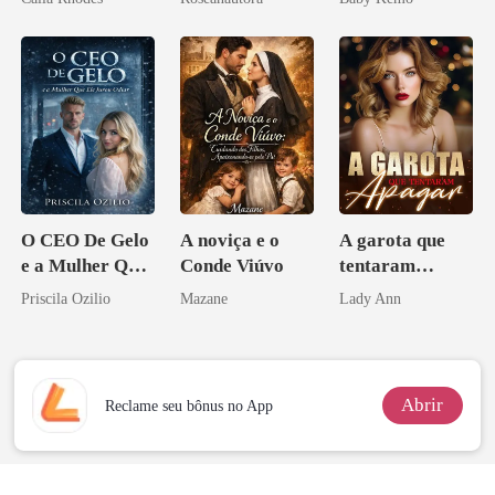
Licantropo
O CEO De Gelo
A noviça e o
A garota que
e a Mulher Que
Conde Viúvo
tentaram
Ele Jurou Odiar
apagar
Priscila Ozilio
Mazane
Lady Ann
Abrir
Reclame seu bônus no App